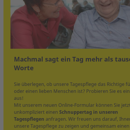
Machmal sagt ein Tag mehr als tau
Worte
Sie überlegen, ob unsere Tagespflege das Richtige fü
oder einen lieben Menschen ist? Probieren Sie es ei
aus!
Mit unserem neuen Online-Formular können Sie jetz
unkompliziert einen
Schnuppertag in unseren
Tagespflegen
anfragen. Wir freuen uns darauf, Ihne
unsere Tagespflege zu zeigen und gemeinsam einen