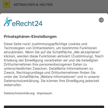
MITMACHEN & HELFEN
© 2026 Arbeiter-Samariter-Bund Kreisverband Nienburg
Impressum
Datenschutz
Cookie-Einstellungen
ASB-Intern:
OIMS
|
HiOrg-Server
|
RITA