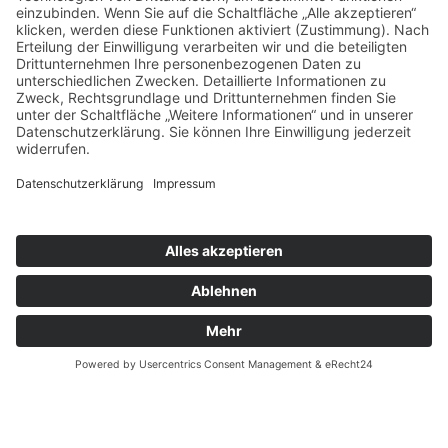
WEITERE ANGEBOTE
MITMACHEN & HELFEN
© 2026 Arbeiter-Samariter-Bund Kreisverband Nienburg
Impressum
Datenschutz
Cookie-Einstellungen
ASB-Intern:
OIMS
|
HiOrg-Server
|
RITA