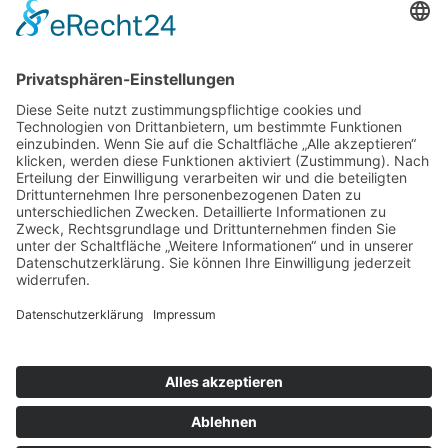
© 2026 Arbeiter-Samariter-Bund Kreisverband Nienburg
Impressum
Datenschutz
Cookie-Einstellungen
ASB-Intern:
OIMS
|
HiOrg-Server
|
RITA