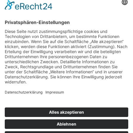
© 2026 Arbeiter-Samariter-Bund Kreisverband Nienburg
Impressum
Datenschutz
Cookie-Einstellungen
ASB-Intern:
OIMS
|
HiOrg-Server
|
RITA