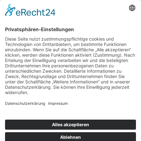
© 2026 Arbeiter-Samariter-Bund Kreisverband Nienburg
Impressum
Datenschutz
Cookie-Einstellungen
ASB-Intern:
OIMS
|
HiOrg-Server
|
RITA