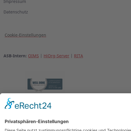
Impressum
Datenschutz
Cookie-Einstellungen
ASB-Intern:
OIMS
|
HiOrg-Server
|
RITA