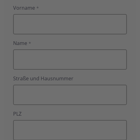
Anfrage
Vorname
*
an
den
ASB-
Kreisverband
Name
Nienburg
*
Straße und Hausnummer
PLZ