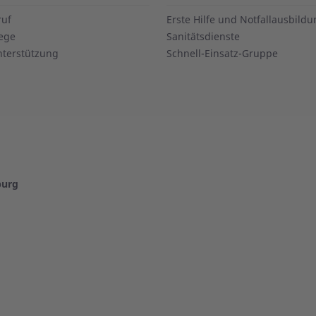
ruf
Erste Hilfe und Notfallausbild
ege
Sanitätsdienste
nterstützung
Schnell-Einsatz-Gruppe
burg