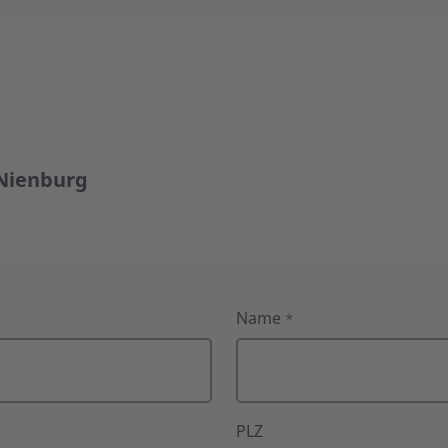
 Nienburg
Name
*
PLZ