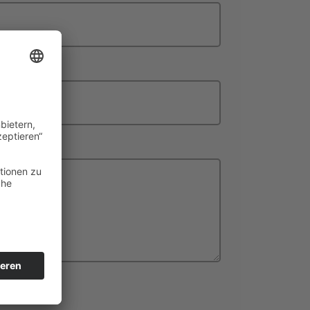
den ASB:
*