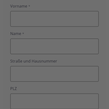
Anfrage
Vorname
*
an
den
ASB-
Kreisverband
Name
Nienburg
*
Straße und Hausnummer
PLZ