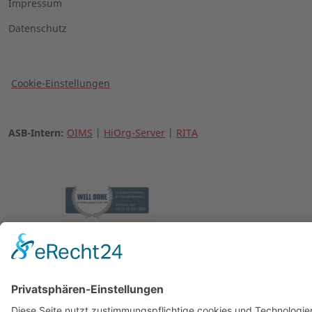
Impressum
Datenschutz
Cookie-Einstellungen
ASB-Intern:
OIMS
|
HiOrg-Server
|
RITA